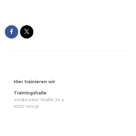
Taekwondo Verein Wörgl
Taekwondo Wörgl
TKD
TKD Wörgl
Wörgl
Hier trainieren wir
Trainingshalle
Innsbrucker Straße 34 a
6300 Wörgl