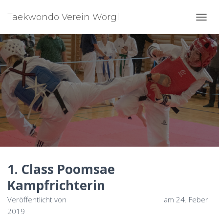
Taekwondo Verein Wörgl
N
A
V
I
G
A
T
I
O
N
U
M
S
C
H
1. Class Poomsae
A
L
Kampfrichterin
T
E
Veröffentlicht von
Taekwondo Verein Wörgl
am
24. Feber
N
2019