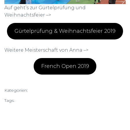
Auf geht’s zur Gürtelprüfung und
Weihnachtsfeier –>
Gürtelprüfung & Weihnachtsfeier 2019
Weitere Meisterschaft von Anna –>
French Open 2019
Kategorien:
BEITRÄGE
Tags:
2019
Anna Schneeberger
Felix Thurner
Kyorugi
Sindelfingen
Taekwondo
Taekwondo Verein Wörgl
Taekwondo Wörgl
TKD
TKD Wörgl