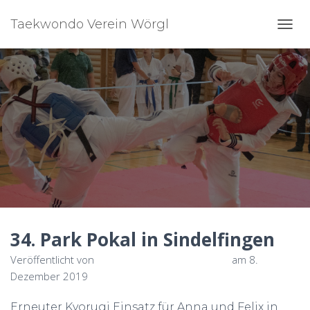
Taekwondo Verein Wörgl
N
A
V
I
G
A
T
I
O
N
U
M
S
C
H
34. Park Pokal in Sindelfingen
A
L
Veröffentlicht von
Taekwondo Verein Wörgl
am
8.
T
E
Dezember 2019
N
Erneuter Kyorugi Einsatz für Anna und Felix in