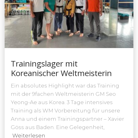
Trainingslager mit
Koreanischer Weltmeisterin
Ein absolutes Highlight war das Training
mit der 9fachen Weltmeisterin GM Seo
Yeong-Ae aus Korea. 3 Tage intensives
Training als WM Vorbereitung für unsere
Anna und einem Trainingspartner – Xavier
Göss aus Baden. Eine Gelegenheit,
Weiterlesen