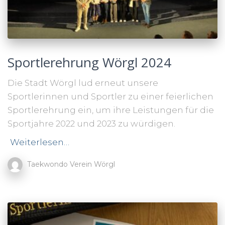
Sportlerehrung Wörgl 2024
Die Stadt Wörgl lud erneut unsere
Sportlerinnen und Sportler zu einer feierlichen
Sportlerehrung ein, um ihre Leistungen für die
Sportjahre 2022 und 2023 zu würdigen.
Weiterlesen…
Taekwondo Verein Wörgl