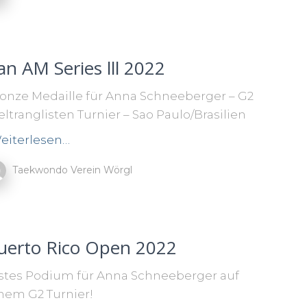
an AM Series lll 2022
onze Medaille für Anna Schneeberger – G2
ltranglisten Turnier – Sao Paulo/Brasilien
eiterlesen…
Taekwondo Verein Wörgl
uerto Rico Open 2022
stes Podium für Anna Schneeberger auf
nem G2 Turnier!