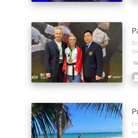
P
Br
We
W
P
Er
ei