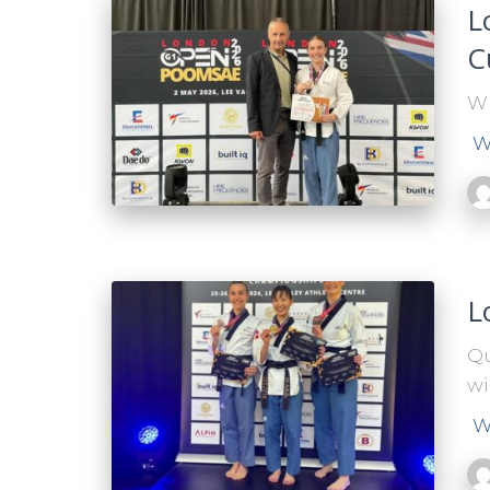
L
C
WM
W
L
Qu
wi
W