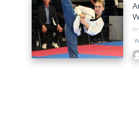
A
W
An
W