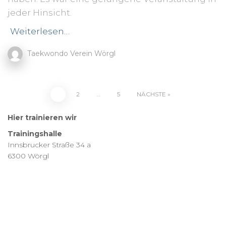
jeder Hinsicht.
Weiterlesen…
Taekwondo Verein Wörgl
Seitennummerierung
1
2
…
5
NÄCHSTE
der
Hier trainieren wir
Trainingshalle
Beiträge
Innsbrucker Straße 34 a
6300 Wörgl