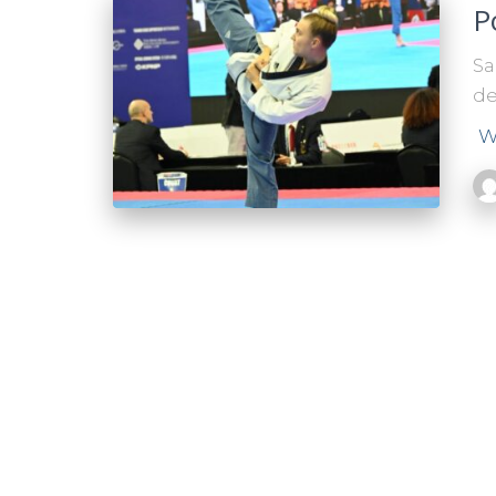
P
Sa
de
W