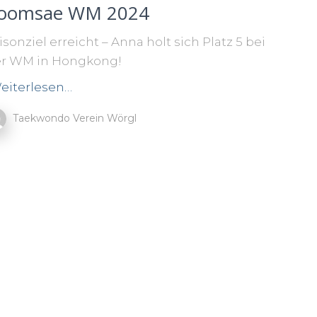
oomsae WM 2024
isonziel erreicht – Anna holt sich Platz 5 bei
r WM in Hongkong!
eiterlesen…
Taekwondo Verein Wörgl