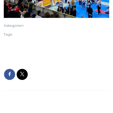
Kategorien:
BEITRÄGE
Tags:
2023
Anna Schneeberger
Daniel Pirchmoser
Deutschland
EM
Hamburg
Herbst
Poomsae
Taekwondo
Taekwondo Verein Wörgl
Taekwondo Wörgl
TKD
TKD Wörgl
Wörgl