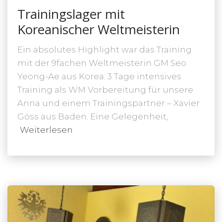
Trainingslager mit
Koreanischer Weltmeisterin
Ein absolutes Highlight war das Training
mit der 9fachen Weltmeisterin GM Seo
Yeong-Ae aus Korea. 3 Tage intensives
Training als WM Vorbereitung für unsere
Anna und einem Trainingspartner – Xavier
Göss aus Baden. Eine Gelegenheit,
Weiterlesen