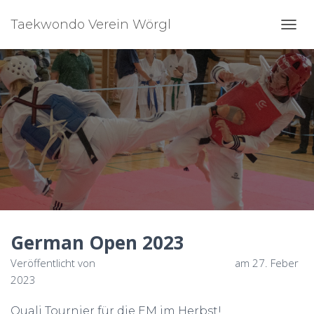
Taekwondo Verein Wörgl
N
A
V
I
G
A
T
I
O
N
U
M
S
C
H
German Open 2023
A
L
Veröffentlicht von
Taekwondo Verein Wörgl
am
27. Feber
T
E
2023
N
Quali Tournier für die EM im Herbst!